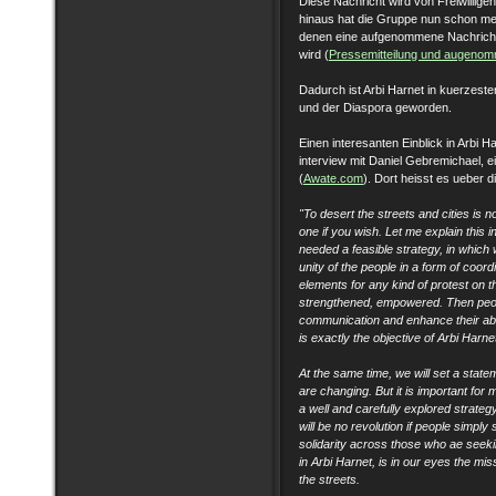
Diese Nachricht wird von Freiwilligen
hinaus hat die Gruppe nun schon mehr
denen eine aufgenommene Nachricht
wird (
Pressemitteilung und augenom
Dadurch ist Arbi Harnet in kuerzest
und der Diaspora geworden.
Einen interesanten Einblick in Arbi 
interview mit Daniel Gebremichael , e
(
Awate.com
). Dort heisst es ueber d
"To desert the streets and cities is no
one if you wish. Let me explain this 
needed a feasible strategy, in which
unity of the people in a form of coord
elements for any kind of protest on th
strengthened, empowered. Then peopl
communication and enhance their abil
is exactly the objective of Arbi Harnet 
At the same time, we will set a state
are changing. But it is important for 
a well and carefully explored strategy
will be no revolution if people simply
solidarity across those who ae seekin
in Arbi Harnet, is in our eyes the miss
the streets.