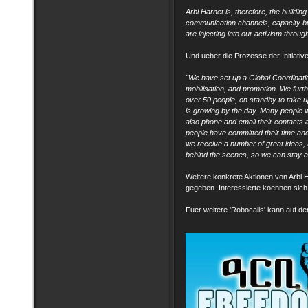
Arbi Harnet is, therefore, the buildin
communication channels, capacity bu
are injecting into our activism throug
Und ueber die Prozesse der Initiative
"We have set up a Global Coordinati
mobilisation, and promotion. We furt
over 50 people, on standby to take u
is growing by the day. Many people
also phone and email their contacts
people have committed their time and
we receive a number of great ideas,
behind the scenes
, so we can stay 
Weitere konkrete Aktionen von Arbi H
gegeben. Interessierte koennen sich
Fuer weitere 'Robocalls' kann auf d