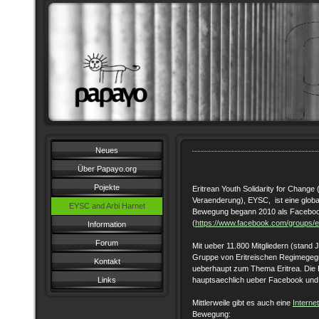
Neues
Über Papayo.org
Pojekte
Eritrean Youth Solidarity for Change 
Veraenderung), EYSC, ist eine globa
EYSC and Arbi Harnet
Bewegung begann 2010 als Facebo
(
https://www.facebook.com/groups/er
Information
Forum
Mit ueber 11.800 Mitgliedern (stand
Gruppe von Eritreischen Regimegeg
Kontakt
ueberhaupt zum Thema Eritrea. Die
Links
hauptsaechlich ueber Facebook un
Mittlerweile gibt es auch eine
Internet
Bewegung: