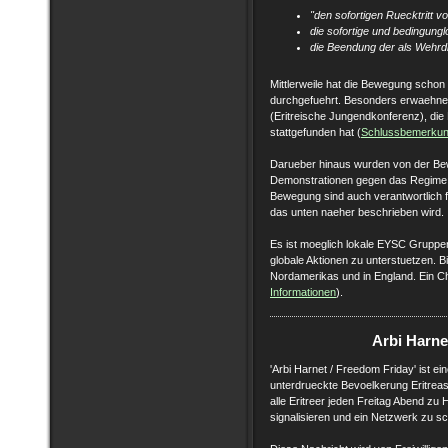
"den sofortigen Ruecktritt v
die sofortige und bedingungl
die Beendung der als Wehrdi
Mittlerweile hat die Bewegung schon 
durchgefuehrt. Besonders erwaehnens
(Eritreische Jungendkonferenz), di
stattgefunden hat (
Schlussbemerkung
Darueber hinaus wurden von der Bew
Demonstrationen gegen das Regime in
Bewegung sind auch verantwortlich fu
das unten naeher beschrieben wird.
Es ist moeglich lokale EYSC Grupp
globale Aktionen zu unterstuetzen. B
Nordamerikas und in England. Ein Cha
Informationen
).
Arbi Harne
'Arbi Harnet / Freedom Friday' ist ein
unterdrueckte Bevoelkerung Eritreas 
alle Eritreer jeden Freitag Abend zu
signalisieren und ein Netzwerk zu sc