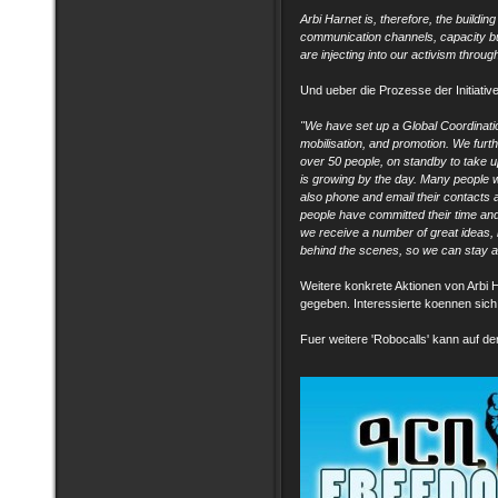
Arbi Harnet is, therefore, the buildin
communication channels, capacity bu
are injecting into our activism throug
Und ueber die Prozesse der Initiative
"We have set up a Global Coordinati
mobilisation, and promotion. We furt
over 50 people, on standby to take u
is growing by the day. Many people
also phone and email their contacts
people have committed their time and
we receive a number of great ideas,
behind the scenes
, so we can stay 
Weitere konkrete Aktionen von Arbi H
gegeben. Interessierte koennen sich
Fuer weitere 'Robocalls' kann auf d