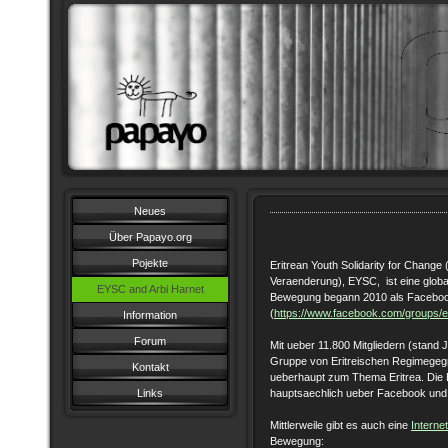
Neues
Über Papayo.org
Pojekte
Eritrean Youth Solidarity for Change 
Veraenderung), EYSC, ist eine globa
EYSC and Arbi Harnet
Bewegung begann 2010 als Facebo
(
https://www.facebook.com/groups/er
Information
Forum
Mit ueber 11.800 Mitgliedern (stand
Gruppe von Eritreischen Regimegeg
Kontakt
ueberhaupt zum Thema Eritrea. Die
Links
hauptsaechlich ueber Facebook un
Mittlerweile gibt es auch eine
Internet
Bewegung: