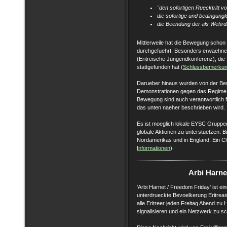
"den sofortigen Ruecktritt v
die sofortige und bedingungl
die Beendung der als Wehrdi
Mittlerweile hat die Bewegung schon 
durchgefuehrt. Besonders erwaehnens
(Eritreische Jungendkonferenz), di
stattgefunden hat (
Schlussbemerkung
Darueber hinaus wurden von der Bew
Demonstrationen gegen das Regime in
Bewegung sind auch verantwortlich fu
das unten naeher beschrieben wird.
Es ist moeglich lokale EYSC Grupp
globale Aktionen zu unterstuetzen. B
Nordamerikas und in England. Ein Cha
Informationen
).
Arbi Harne
'Arbi Harnet / Freedom Friday' ist ein
unterdrueckte Bevoelkerung Eritreas 
alle Eritreer jeden Freitag Abend zu
signalisieren und ein Netzwerk zu sc