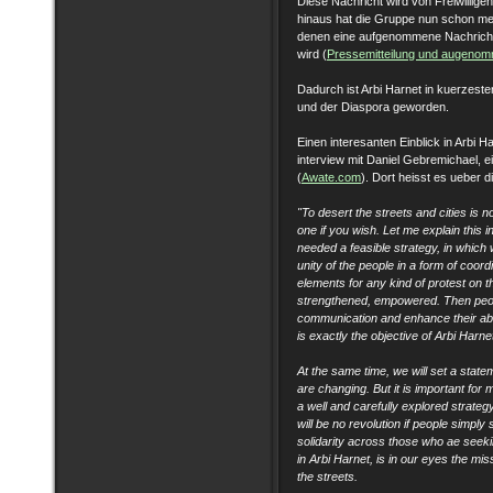
Diese Nachricht wird von Freiwilligen
hinaus hat die Gruppe nun schon mehr
denen eine aufgenommene Nachricht
wird (
Pressemitteilung und augenom
Dadurch ist Arbi Harnet in kuerzest
und der Diaspora geworden.
Einen interesanten Einblick in Arbi 
interview mit Daniel Gebremichael , e
(
Awate.com
). Dort heisst es ueber d
"To desert the streets and cities is no
one if you wish. Let me explain this 
needed a feasible strategy, in which
unity of the people in a form of coord
elements for any kind of protest on th
strengthened, empowered. Then peopl
communication and enhance their abil
is exactly the objective of Arbi Harnet 
At the same time, we will set a state
are changing. But it is important for 
a well and carefully explored strategy
will be no revolution if people simply
solidarity across those who ae seekin
in Arbi Harnet, is in our eyes the miss
the streets.