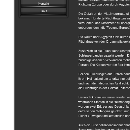
Kontakt
Richtung Europa oder durch Ägypten 
Links
Die Gefahren der Mittelmeerroute si
bekannt: Hunderte Flüchtlinge zusam
versuchen, das Mittelmeer zu überqu
geborgen, denn die 'Festung Europa
Die Route ü ber Ägypten fü hrt durch d
Flü chtlinge von der Organmafia gek
Zusätzlich ist die Flucht sehr kostsp
Schlepperbanden gezahlt werden. D
zurückgelassenen Verwandten mehrer
Person. Die Kosten werden fast imm
Bei den Flüchtlingen aus Eritrea han
ihrem Heimatland um anerkannte pol
und nach dem deutschen Asylrecht. 
die Flüchtlinge in der Heimat Folterh
Dennoch kommt es immer wieder vor
westlichen Staaten in die Heimat ab
wurden zwei Eritreer aus Deutschla
eritreischen Gefängnis gefoltert, nu
Flucht zu wagen und letztendlich doc
Auch die Fussballnationalmannschaft
Besetzung Asyl beantragt, einmal in 