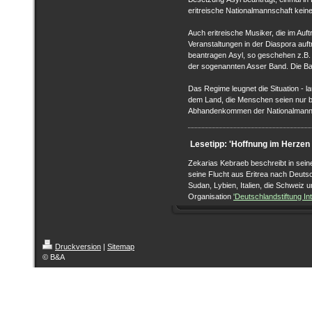
eritreische Nationalmannschaft keine
Auch eritreische Musiker, die im Auf
Veranstaltungen in der Diaspora auft
beantragen Asyl, so geschehen z.B.
der sogenannten Asser Band. Die Ban
Das Regime leugnet die Situation - la
dem Land, die Menschen seien nur be
Abhandenkommen der Nationalmannsc
Lesetipp: 'Hoffnung im Herzen 
Zekarias Kebraeb beschreibt in se
seine Flucht aus Eritrea nach Deuts
Sudan, Lybien, Italien, die Schweiz u
Organisation
'Deutschlandstiftung Int
Druckversion
|
Sitemap
© B&A