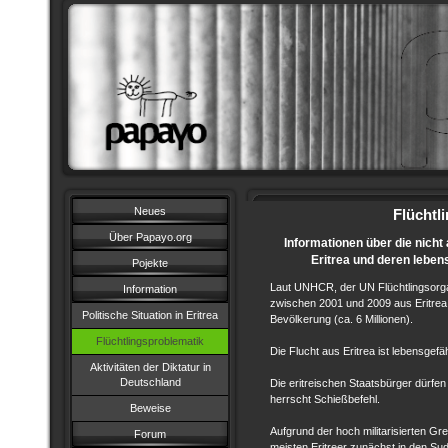
Neues
Flüchtl
Über Papayo.org
Informationen über die nicht
Eritrea und deren leben
Pojekte
Laut UNHCR, der UN Flüchtlingsorga
Information
zwischen 2001 und 2009 aus Eritrea
Politische Situation in Eritrea
Bevölkerung (ca. 6 Millionen).
Flüchtlingsproblematik
Die Flucht aus Eritrea ist lebensgefäh
Aktivitäten der Diktatur in
Deutschland
Die eritreischen Staatsbürger dürfen
herrscht Schießbefehl.
Beweise
Aufgrund der hoch militarisierten Gr
Forum
meisten Eritreer zunächst in den Su